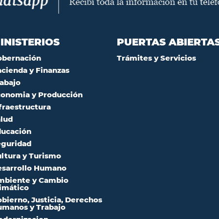
INISTERIOS
PUERTAS ABIERTA
obernación
Trámites y Servicios
cienda y Finanzas
abajo
onomia y Producción
fraestructura
lud
ucación
guridad
ltura y Turismo
sarrollo Humano
mbiente y Cambio
imático
bierno, Justicia, Derechos
manos y Trabajo