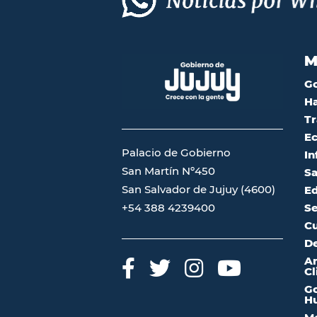
M
G
Ha
Tr
Ec
Palacio de Gobierno
In
San Martín Nº450
Sa
San Salvador de Jujuy (4600)
Ed
Se
+54 388 4239400
Cu
De
A
Cl
Go
Hu