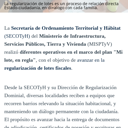
La regularización de lotes es un proceso de relación directa
Estado-ciudadanía, en di+alogo con cada familia.
La
Secretaría de Ordenamiento Territorial y Hábitat
(SECOTyH)
del
Ministerio de Infraestructura,
Servicios Públicos, Tierra y Vivienda
(MISPTyV)
realizó
diferentes operativos en el marco del plan "Mi
lote, en regla"
, con el objetivo de
avanzar en la
regularización de lotes fiscales
.
Desde la SECOTyH y su Dirección de Regularización
Dominial, diversas localidades reciben a equipos que
recorren barrios relevando la situación habitacional, y
manteniendo un diálogo permanente con la ciudadanía.
El propósito es avanzar hacia la entrega de documentos
de adjudicación, certificados de posesión y escrituras en