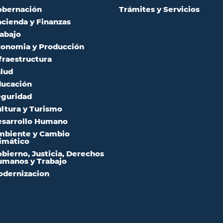
obernación
Trámites y Servicios
cienda y Finanzas
abajo
onomia y Producción
fraestructura
lud
ucación
guridad
ltura y Turismo
sarrollo Humano
mbiente y Cambio
imático
bierno, Justicia, Derechos
manos y Trabajo
dernizacion