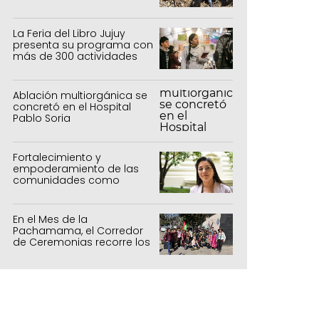
Salvador y Alto Comedero
La Feria del Libro Jujuy
presenta su programa con
más de 300 actividades
para todas las edades
Ablación multiorgánica se
concretó en el Hospital
Pablo Soria
Fortalecimiento y
empoderamiento de las
comunidades como
política de estado
En el Mes de la
Pachamama, el Corredor
de Ceremonias recorre los
centros culturales de la
capital