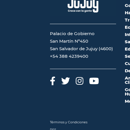
G
Ha
Tr
Ec
Palacio de Gobierno
In
San Martín Nº450
Sa
San Salvador de Jujuy (4600)
Ed
Se
+54 388 4239400
Cu
De
A
Cl
Go
Hu
Mo
Términos y Condiciones
RSS