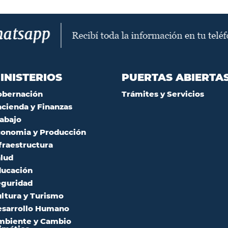
INISTERIOS
PUERTAS ABIERTA
obernación
Trámites y Servicios
cienda y Finanzas
abajo
onomia y Producción
fraestructura
lud
ucación
guridad
ltura y Turismo
sarrollo Humano
mbiente y Cambio