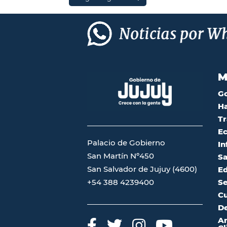
M
G
Ha
Tr
Ec
Palacio de Gobierno
In
San Martín Nº450
Sa
San Salvador de Jujuy (4600)
Ed
Se
+54 388 4239400
Cu
De
A