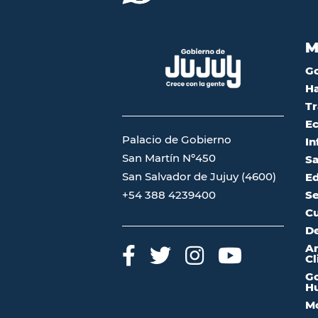
M
G
Ha
Tr
Ec
Palacio de Gobierno
In
San Martín Nº450
Sa
San Salvador de Jujuy (4600)
Ed
Se
+54 388 4239400
Cu
De
A
Cl
Go
Hu
Mo