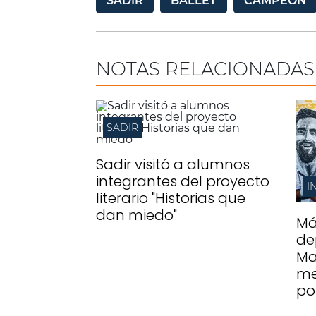
SADIR
BALLET
CAMPEÓN
NOTAS RELACIONADAS
SADIR
Sadir visitó a alumnos
integrantes del proyecto
I
literario "Historias que
dan miedo"
Má
de
Ma
me
po