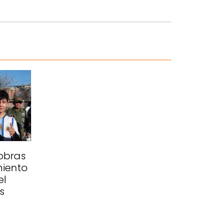
 obras
iento
el
s