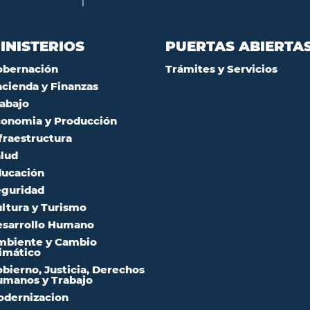
INISTERIOS
PUERTAS ABIERTA
obernación
Trámites y Servicios
cienda y Finanzas
abajo
onomia y Producción
fraestructura
lud
ucación
guridad
ltura y Turismo
sarrollo Humano
mbiente y Cambio
imático
bierno, Justicia, Derechos
manos y Trabajo
dernizacion