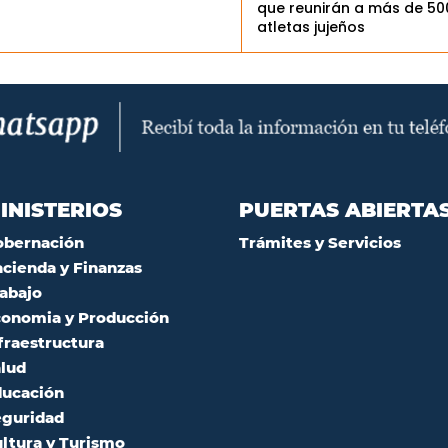
que reunirán a más de 50
atletas jujeños
INISTERIOS
PUERTAS ABIERTA
obernación
Trámites y Servicios
cienda y Finanzas
abajo
onomia y Producción
fraestructura
lud
ucación
guridad
ltura y Turismo