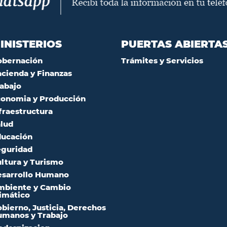
INISTERIOS
PUERTAS ABIERTA
obernación
Trámites y Servicios
cienda y Finanzas
abajo
onomia y Producción
fraestructura
lud
ucación
guridad
ltura y Turismo
sarrollo Humano
mbiente y Cambio
imático
bierno, Justicia, Derechos
manos y Trabajo