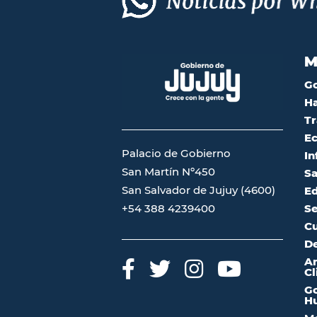
M
G
Ha
Tr
Ec
Palacio de Gobierno
In
San Martín Nº450
Sa
San Salvador de Jujuy (4600)
Ed
Se
+54 388 4239400
Cu
De
A
Cl
Go
Hu