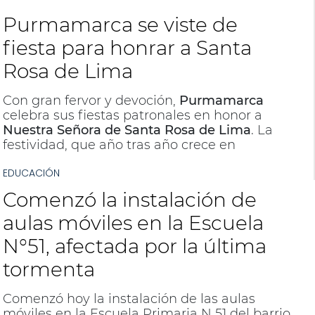
Purmamarca se viste de
fiesta para honrar a Santa
Rosa de Lima
Con gran fervor y devoción,
Purmamarca
celebra sus fiestas patronales en honor a
Nuestra Señora de Santa Rosa de Lima
. La
festividad, que año tras año crece en
participación, atrae tanto a residentes locales
EDUCACIÓN
como a visitantes de distintas partes de
Jujuy, consolidándose como una de las
Comenzó la instalación de
celebraciones religiosas más importantes de
la región.
aulas móviles en la Escuela
N°51, afectada por la última
tormenta
Comenzó hoy la instalación de las aulas
móviles en la Escuela Primaria N 51 del barrio