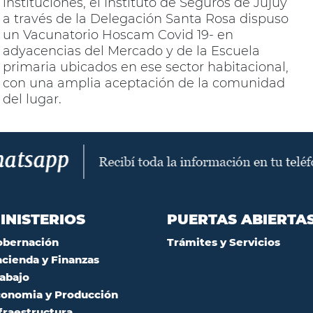
instituciones, el Instituto de Seguros de Jujuy
a través de la Delegación Santa Rosa dispuso
un Vacunatorio Hoscam Covid 19- en
adyacencias del Mercado y de la Escuela
primaria ubicados en ese sector habitacional,
con una amplia aceptación de la comunidad
del lugar.
INISTERIOS
PUERTAS ABIERTA
obernación
Trámites y Servicios
cienda y Finanzas
abajo
onomia y Producción
fraestructura