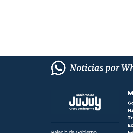
M
G
Ha
Tr
Ec
Palacio de Gobierno
In