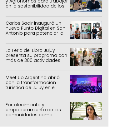
y Agrónomos para trabajar
en la sostenibilidad de los
sistemas productivos
agrícolas, pecuarios y
forestal
Carlos Sadir inauguró un
nuevo Punto Digital en San
Antonio para potenciar la
inclusión tecnológica
La Feria del Libro Jujuy
presenta su programa con
más de 300 actividades
para todas las edades
Meet Up Argentina abrió
con la transformación
turística de Jujuy en el
centro
Fortalecimiento y
empoderamiento de las
comunidades como
política de estado