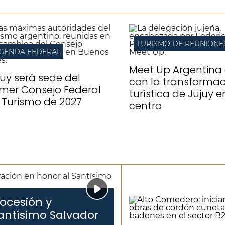
TURISMO DE REUNIONE
GENDA FEDERAL
Meet Up Argentina 
juy será sede del
con la transformac
imer Consejo Federal
turística de Jujuy e
 Turismo de 2027
centro
ocesión y
antísimo Salvador