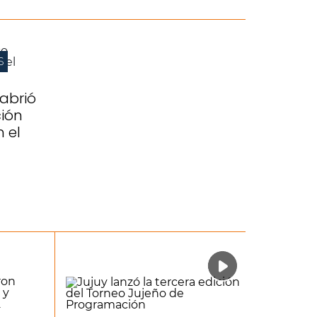
S
abrió
ión
n el