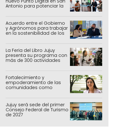
nuevo Punto Digital en San
Antonio para potenciar la
inclusión tecnológica
Acuerdo entre el Gobierno
y Agrónomos para trabajar
en la sostenibilidad de los
sistemas productivos
agrícolas, pecuarios y
forestal
La Feria del Libro Jujuy
presenta su programa con
más de 300 actividades
para todas las edades
Fortalecimiento y
empoderamiento de las
comunidades como
política de estado
Jujuy será sede del primer
Consejo Federal de Turismo
de 2027