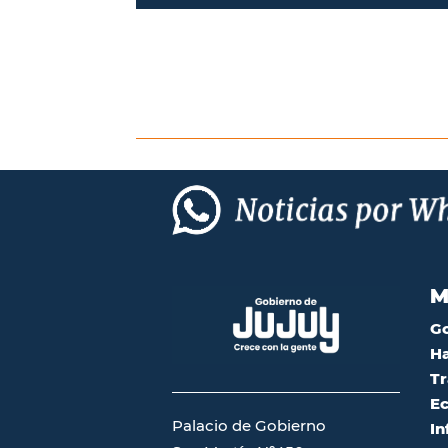
M
G
Ha
Tr
Ec
Palacio de Gobierno
In