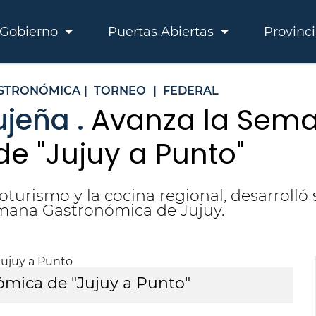
Gobierno
Puertas Abiertas
Provinc
STRONÓMICA
|
TORNEO
|
FEDERAL
jeña .
Avanza la Sem
e "Jujuy a Punto"
oturismo y la cocina regional, desarroll
mana Gastronómica de Jujuy.
mica de "Jujuy a Punto"