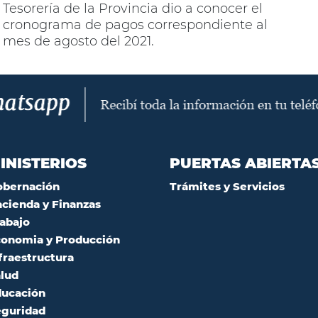
Tesorería de la Provincia dio a conocer el
cronograma de pagos correspondiente al
mes de agosto del 2021.
INISTERIOS
PUERTAS ABIERTA
obernación
Trámites y Servicios
cienda y Finanzas
abajo
onomia y Producción
fraestructura
lud
ucación
guridad