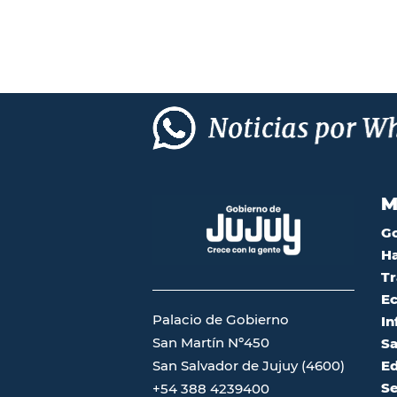
M
G
Ha
Tr
Ec
Palacio de Gobierno
In
San Martín Nº450
Sa
San Salvador de Jujuy (4600)
Ed
Se
+54 388 4239400