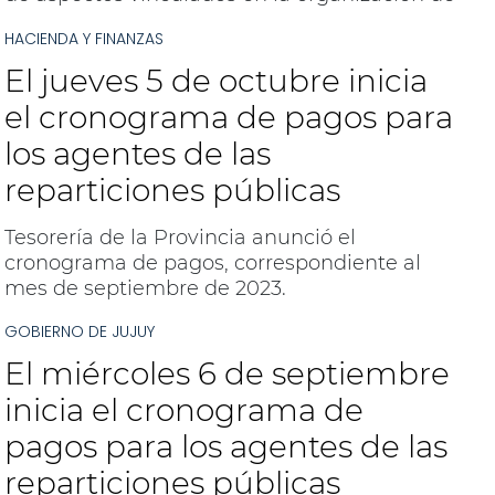
una nueva edición de Primavera en las
HACIENDA Y FINANZAS
Alturas, que se desarrollará en la localidad de
Uquía el próximo 6 de septiembre.
El jueves 5 de octubre inicia
el cronograma de pagos para
los agentes de las
reparticiones públicas
Tesorería de la Provincia anunció el
cronograma de pagos, correspondiente al
mes de septiembre de 2023.
GOBIERNO DE JUJUY
El miércoles 6 de septiembre
inicia el cronograma de
pagos para los agentes de las
reparticiones públicas