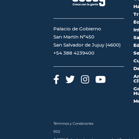
Ha
Tr
Ec
Palacio de Gobierno
In
San Martín Nº450
Sa
San Salvador de Jujuy (4600)
Ed
Se
+54 388 4239400
Cu
De
A
Cl
Go
Hu
Mo
Términos y Condiciones
RSS