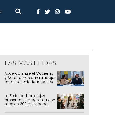
ia
LAS MÁS LEÍDAS
Acuerdo entre el Gobierno
y Agrónomos para trabajar
en la sostenibilidad de los
sistemas productivos
agrícolas, pecuarios y
forestal
La Feria del Libro Jujuy
presenta su programa con
más de 300 actividades
para todas las edades