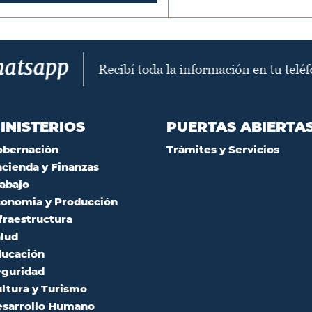
INISTERIOS
PUERTAS ABIERTA
obernación
Trámites y Servicios
cienda y Finanzas
abajo
onomia y Producción
fraestructura
lud
ucación
guridad
ltura y Turismo
sarrollo Humano