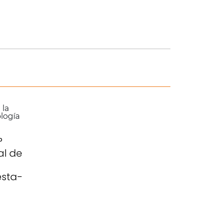
°
al de
esta-