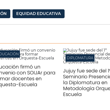
IÓN
EQUIDAD EDUCATIVA
DUCACIÓN
DIPLOMATURA
ucación firmó un
Jujuy fue sede del 1
nvenio con SOIJAr para
Seminario Presenci
rmar docentes en
la Diplomatura en
questa-Escuela
Metodología Orqu
Escuela