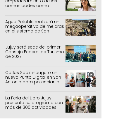
empoderamiento de las
comunidades como
política de estado
Agua Potable realizará un
megaoperativo de mejoras
en el sistema de San
Salvador y Alto Comedero
Jujuy será sede del primer
Consejo Federal de Turismo
de 2027
Carlos Sadir inauguró un
nuevo Punto Digital en San
Antonio para potenciar la
inclusión tecnológica
La Feria del Libro Jujuy
presenta su programa con
más de 300 actividades
para todas las edades