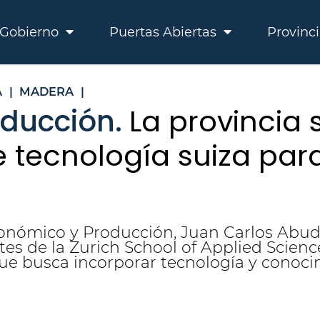
Gobierno
Puertas Abiertas
Provinc
A
|
MADERA
|
oducción.
La provincia 
e tecnología suiza par
Económico y Producción, Juan Carlos Abu
es de la Zurich School of Applied Scienc
ue busca incorporar tecnología y conocim