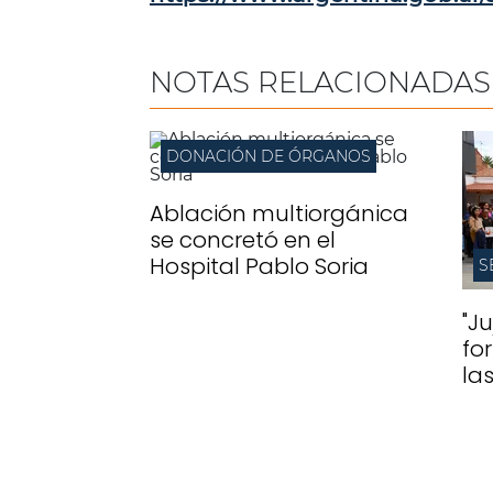
NOTAS RELACIONADAS
DONACIÓN DE ÓRGANOS
Ablación multiorgánica
se concretó en el
Hospital Pablo Soria
S
"J
fo
la