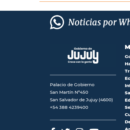
M
G
Ha
Tr
Ec
Palacio de Gobierno
In
San Martín Nº450
Sa
San Salvador de Jujuy (4600)
Ed
Se
+54 388 4239400
Cu
De
A