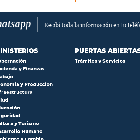
INISTERIOS
PUERTAS ABIERTA
obernación
Trámites y Servicios
cienda y Finanzas
abajo
onomia y Producción
fraestructura
lud
ucación
guridad
ltura y Turismo
sarrollo Humano
mbiente y Cambio