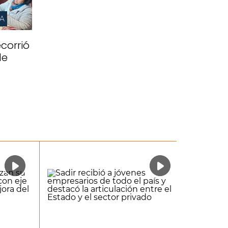
IA
corrió
de