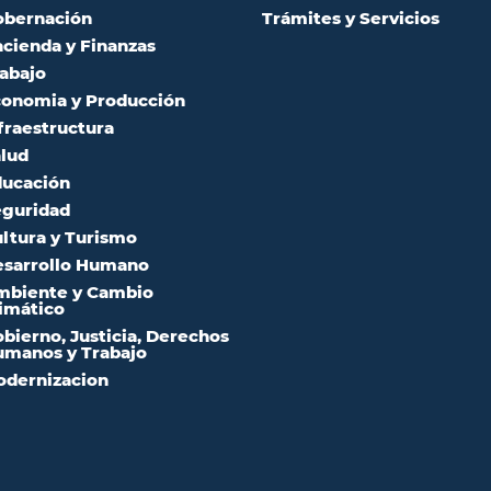
obernación
Trámites y Servicios
cienda y Finanzas
abajo
onomia y Producción
fraestructura
lud
ucación
guridad
ltura y Turismo
sarrollo Humano
mbiente y Cambio
imático
bierno, Justicia, Derechos
manos y Trabajo
dernizacion