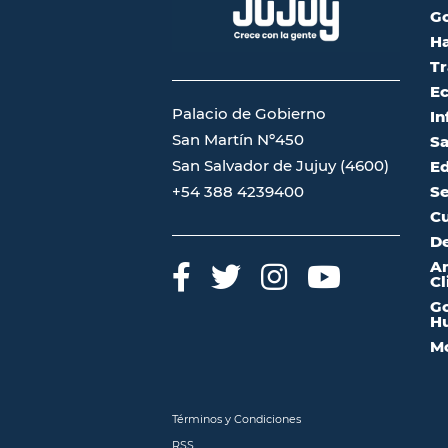
G
Ha
Tr
Ec
Palacio de Gobierno
In
San Martín Nº450
Sa
San Salvador de Jujuy (4600)
Ed
Se
+54 388 4239400
Cu
De
A
Cl
Go
Hu
Mo
Términos y Condiciones
RSS