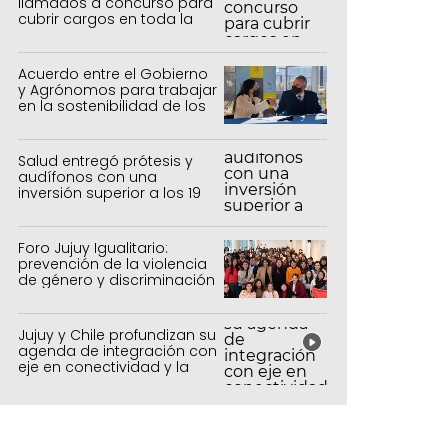
llamados a concurso para
cubrir cargos en toda la
provincia
Acuerdo entre el Gobierno
y Agrónomos para trabajar
en la sostenibilidad de los
sistemas productivos
agrícolas, pecuarios y
forestal
Salud entregó prótesis y
audífonos con una
inversión superior a los 19
millones de pesos
Foro Jujuy Igualitario:
prevención de la violencia
de género y discriminación
Jujuy y Chile profundizan su
agenda de integración con
eje en conectividad y la
mejora del Paso de Jama