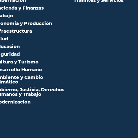
obernación
Trámites y Servicios
cienda y Finanzas
abajo
onomia y Producción
fraestructura
lud
ucación
guridad
ltura y Turismo
sarrollo Humano
mbiente y Cambio
imático
bierno, Justicia, Derechos
manos y Trabajo
dernizacion