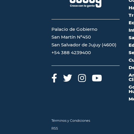
G
Ha
Tr
Ec
Palacio de Gobierno
In
San Martín Nº450
Sa
San Salvador de Jujuy (4600)
Ed
Se
+54 388 4239400
Cu
De
A
Cl
Go
Hu
Mo
Términos y Condiciones
RSS