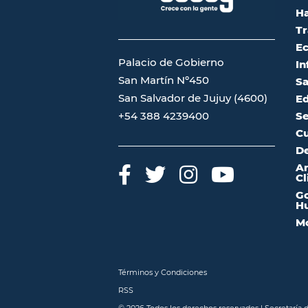
Ha
Tr
Ec
Palacio de Gobierno
In
San Martín Nº450
Sa
San Salvador de Jujuy (4600)
Ed
Se
+54 388 4239400
Cu
De
A
Cl
Go
Hu
Mo
Términos y Condiciones
RSS
© 2026 Todos los derechos reservados | Secretaría