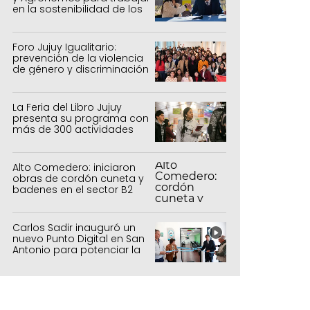
en la sostenibilidad de los
sistemas productivos
agrícolas, pecuarios y
forestal
Foro Jujuy Igualitario:
prevención de la violencia
de género y discriminación
La Feria del Libro Jujuy
presenta su programa con
más de 300 actividades
para todas las edades
Alto Comedero: iniciaron
obras de cordón cuneta y
badenes en el sector B2
Carlos Sadir inauguró un
nuevo Punto Digital en San
Antonio para potenciar la
inclusión tecnológica