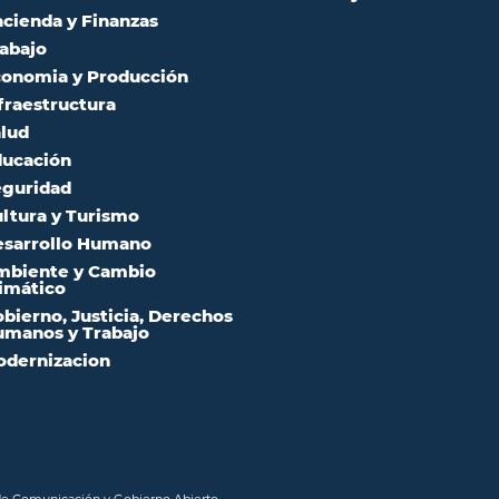
cienda y Finanzas
abajo
onomia y Producción
fraestructura
lud
ucación
guridad
ltura y Turismo
sarrollo Humano
mbiente y Cambio
imático
bierno, Justicia, Derechos
manos y Trabajo
dernizacion
 de Comunicación y Gobierno Abierto