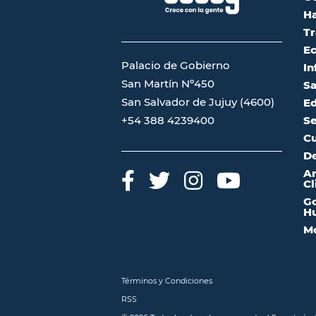
Ha
Tr
Ec
Palacio de Gobierno
In
San Martín Nº450
Sa
San Salvador de Jujuy (4600)
Ed
Se
+54 388 4239400
Cu
De
A
Cl
Go
Hu
Mo
Términos y Condiciones
RSS