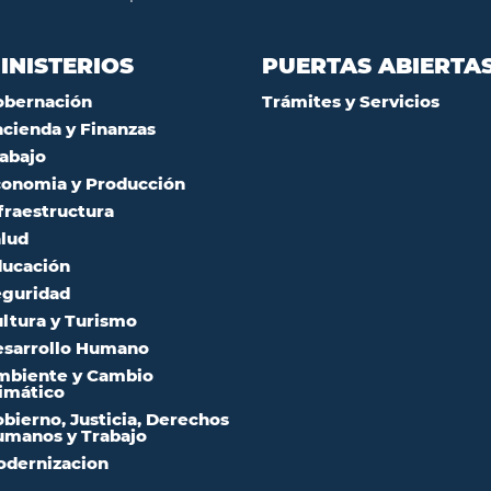
INISTERIOS
PUERTAS ABIERTA
obernación
Trámites y Servicios
cienda y Finanzas
abajo
onomia y Producción
fraestructura
lud
ucación
guridad
ltura y Turismo
sarrollo Humano
mbiente y Cambio
imático
bierno, Justicia, Derechos
manos y Trabajo
dernizacion