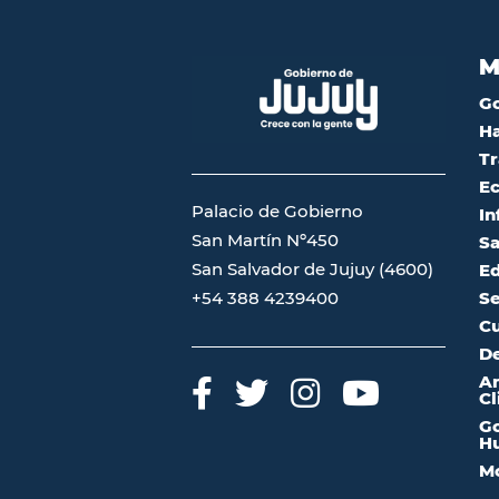
M
G
Ha
Tr
Ec
Palacio de Gobierno
In
San Martín Nº450
Sa
San Salvador de Jujuy (4600)
Ed
Se
+54 388 4239400
Cu
De
A
Cl
Go
Hu
Mo