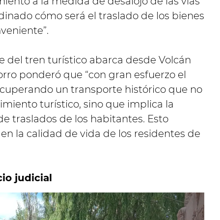
iento a la medida de desalojo de las vías
rdinado cómo será el traslado de los bienes
veniente”.
e del tren turístico abarca desde Volcán
 Corro ponderó que “con gran esfuerzo el
ecuperando un transporte histórico que no
imiento turístico, sino que implica la
e traslados de los habitantes. Esto
n la calidad de vida de los residentes de
io judicial