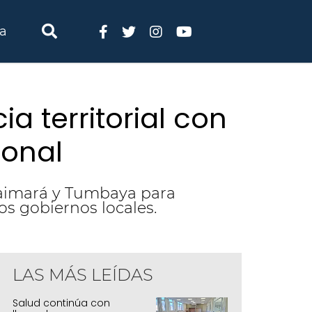
ia
a territorial con
ional
 Maimará y Tumbaya para
os gobiernos locales.
LAS MÁS LEÍDAS
abajo y Empleo fortalece su presencia ter
Salud continúa con
pacitaciones y articulación institucional