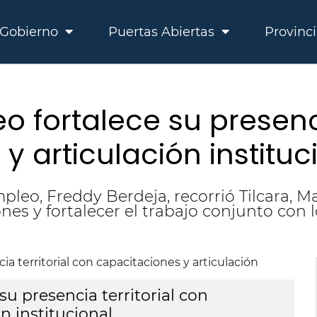
Gobierno
Puertas Abiertas
Provinc
o fortalece su presenci
y articulación instituc
mpleo, Freddy Berdeja, recorrió Tilcara,
es y fortalecer el trabajo conjunto con l
su presencia territorial con
Tr
n institucional
ca