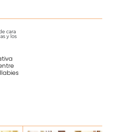
tiva
entre
llabies