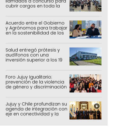
llamados a concurso para
cubrir cargos en toda la
provincia
Acuerdo entre el Gobierno
y Agrónomos para trabajar
en la sostenibilidad de los
sistemas productivos
agrícolas, pecuarios y
forestal
Salud entregó prótesis y
audífonos con una
inversión superior a los 19
millones de pesos
Foro Jujuy Igualitario:
prevención de la violencia
de género y discriminación
Jujuy y Chile profundizan su
agenda de integración con
eje en conectividad y la
mejora del Paso de Jama