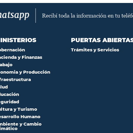
INISTERIOS
PUERTAS ABIERTA
obernación
Trámites y Servicios
cienda y Finanzas
abajo
onomia y Producción
fraestructura
lud
ucación
guridad
ltura y Turismo
sarrollo Humano
mbiente y Cambio
imático