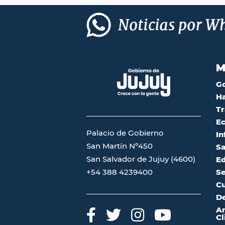
M
G
Ha
Tr
Ec
Palacio de Gobierno
In
San Martín Nº450
Sa
San Salvador de Jujuy (4600)
Ed
Se
+54 388 4239400
Cu
De
A
Cl