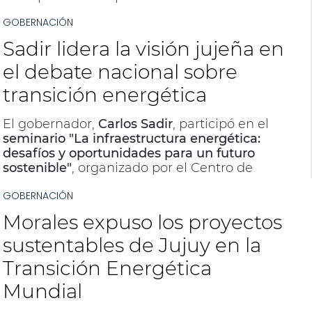
GOBERNACIÓN
Sadir lidera la visión jujeña en
el debate nacional sobre
transición energética
El gobernador,
Carlos Sadir
, participó en el
seminario "La infraestructura energética:
desafíos y oportunidades para un futuro
sostenible"
, organizado por el Centro de
Implementación de Políticas Públicas para la
GOBERNACIÓN
Equidad y el Crecimiento (CIPPEC) y la
Embajada de Francia en Argentina. Durante
Morales expuso los proyectos
su intervención, destacó la experiencia de
Jujuy en la
transición energética
y su
sustentables de Jujuy en la
compromiso con la sostenibilidad.
Transición Energética
Mundial