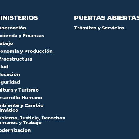
INISTERIOS
PUERTAS ABIERTA
obernación
Trámites y Servicios
cienda y Finanzas
abajo
onomia y Producción
fraestructura
lud
ucación
guridad
ltura y Turismo
sarrollo Humano
mbiente y Cambio
imático
bierno, Justicia, Derechos
manos y Trabajo
dernizacion