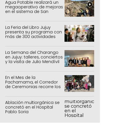
Agua Potable realizará un
megaoperativo de mejoras
en el sistema de San
Salvador y Alto Comedero
La Feria del Libro Jujuy
presenta su programa con
más de 300 actividades
para todas las edades
La Semana del Charango
en Jujuy: talleres, conciertos
y la visita de Julio Mendívil
En el Mes de la
Pachamama, el Corredor
de Ceremonias recorre los
centros culturales de la
capital
Ablación multiorgánica se
concretó en el Hospital
Pablo Soria