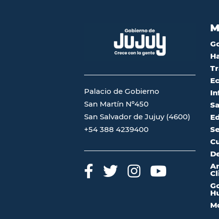
M
G
Ha
Tr
Ec
Palacio de Gobierno
In
San Martín Nº450
Sa
San Salvador de Jujuy (4600)
Ed
Se
+54 388 4239400
Cu
De
A
Cl
Go
Hu
Mo