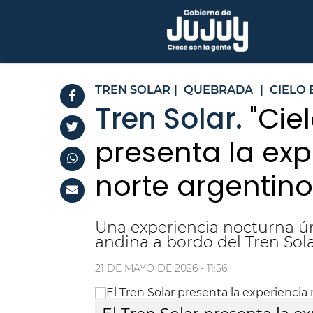
TREN SOLAR
|
QUEBRADA
|
CIELO
Tren Solar.
"Cie
presenta la ex
norte argentino
Una experiencia nocturna ún
andina a bordo del Tren Sola
21 DE MAYO DE 2026 - 11:56