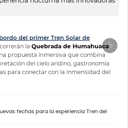
experiencia nocturna más innovadoras
E
d
bordo del primer Tren Solar de
ecorrerán la
Quebrada de Humahuaca,
 una propuesta inmersiva que combina
pretación del cielo andino, gastronomía
das para conectar con la inmensidad del
 nuevas fechas para la experiencia Tren del