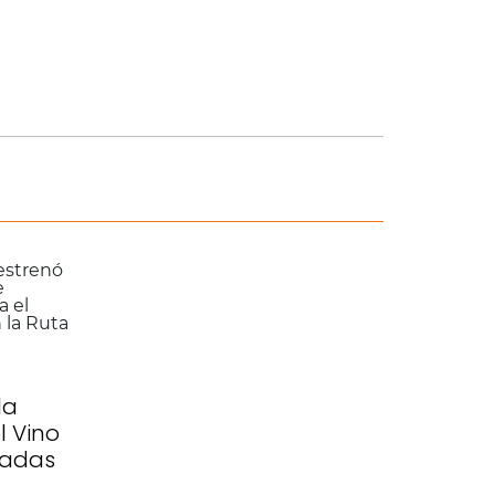
la
l Vino
tadas