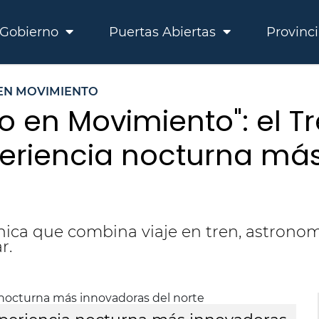
Gobierno
Puertas Abiertas
Provinc
 EN MOVIMIENTO
lo en Movimiento": el T
periencia nocturna má
ica que combina viaje en tren, astronom
r.