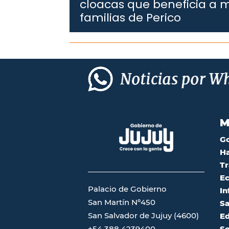
cloacas que beneficia a 
familias de Perico
M
G
Ha
Tr
Ec
Palacio de Gobierno
In
San Martín Nº450
Sa
San Salvador de Jujuy (4600)
Ed
Se
+54 388 4239400