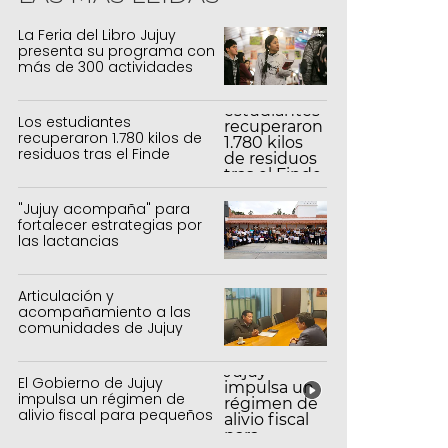
l Tren Solar presenta la experiencia noc
el norte
La Feria del Libro Jujuy
presenta su programa con
más de 300 actividades
para todas las edades
Los estudiantes
recuperaron 1.780 kilos de
residuos tras el Finde
Estudiantil
"Jujuy acompaña" para
fortalecer estrategias por
las lactancias
Articulación y
acompañamiento a las
comunidades de Jujuy
El Gobierno de Jujuy
impulsa un régimen de
alivio fiscal para pequeños
contribuyentes