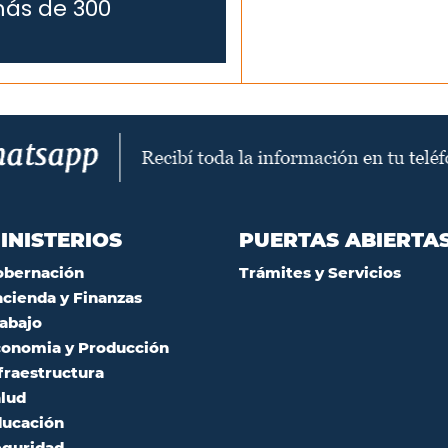
más de 300
INISTERIOS
PUERTAS ABIERTA
obernación
Trámites y Servicios
cienda y Finanzas
abajo
onomia y Producción
fraestructura
lud
ucación
guridad