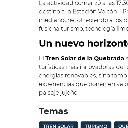
La actividad comenzó a las 17:3
destino a la Estación Volcán – P
medianoche, ofreciendo a los pa
fusiona turismo, tecnología limp
Un nuevo horizonte
El
Tren Solar de la Quebrada
s
turísticas más innovadoras del 
energías renovables, sino tamb
experiencias que ponen en valor l
paisaje jujeño.
Temas
TREN SOLAR
TURISMO
QU