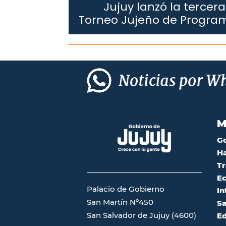
Jujuy lanzó la tercera
Jujuy.
Torneo Jujeño de Progra
M
G
Ha
Tr
Ec
Palacio de Gobierno
In
San Martín Nº450
Sa
San Salvador de Jujuy (4600)
Ed