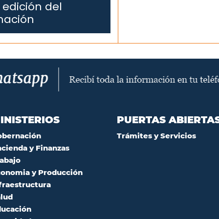
 edición del
mación
INISTERIOS
PUERTAS ABIERTA
obernación
Trámites y Servicios
cienda y Finanzas
abajo
onomia y Producción
fraestructura
lud
ucación