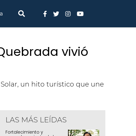
ia
 Quebrada vivió
Solar, un hito turístico que une
LAS MÁS LEÍDAS
urmamarca -Cielo en Movimiento - Tren 
Fortalecimiento y