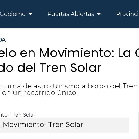
Gobierno
Puertas Abiertas
Provinc
DA
elo en Movimiento: La
o del Tren Solar
octurna de astro turismo a bordo del Tren 
 en un recorrido único.
en Movimiento- Tren Solar
P