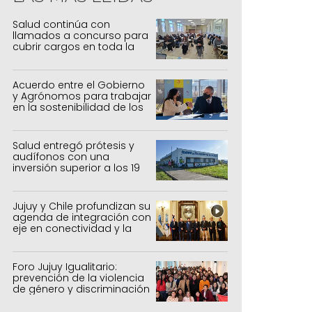
ren Solar celebra los 23 años de la Que
Salud continúa con
omo Patrimonio de la Humanidad
llamados a concurso para
cubrir cargos en toda la
provincia
Acuerdo entre el Gobierno
y Agrónomos para trabajar
en la sostenibilidad de los
sistemas productivos
agrícolas, pecuarios y
forestal
Salud entregó prótesis y
audífonos con una
inversión superior a los 19
millones de pesos
Jujuy y Chile profundizan su
agenda de integración con
eje en conectividad y la
mejora del Paso de Jama
Foro Jujuy Igualitario:
prevención de la violencia
de género y discriminación