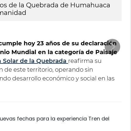
 años de la Quebrada de Humahuaca
T
umanidad
c
umple hoy 23 años de su declaración
o Mundial en la categoría de Paisaje
 Solar de la Quebrada
reafirma su
de este territorio, operando sin
do desarrollo económico y social en las
 nuevas fechas para la experiencia Tren del