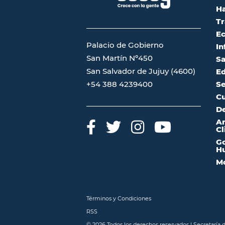
Ha
Tr
Ec
Palacio de Gobierno
In
San Martín Nº450
Sa
San Salvador de Jujuy (4600)
Ed
Se
+54 388 4239400
Cu
De
A
Cl
Go
Hu
Mo
Términos y Condiciones
RSS
© 2026 Todos los derechos reservados | Secretaría