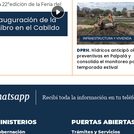
auguración de la
Libro en el Cabildo
INFRAESTRUCTURA Y VIVIENDA
DPRH.
Hídricos anticipó 
preventivas en Palpalá y
consolida el monitoreo pa
temporada estival
INISTERIOS
PUERTAS ABIERTA
obernación
Trámites y Servicios