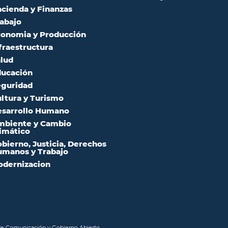
cienda y Finanzas
abajo
onomia y Producción
fraestructura
lud
ucación
guridad
ltura y Turismo
sarrollo Humano
mbiente y Cambio
imático
bierno, Justicia, Derechos
manos y Trabajo
dernizacion
 de Comunicación y Gobierno Abierto