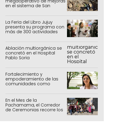
megaoperativo de mejoras
en el sistema de San
Salvador y Alto Comedero
La Feria del Libro Jujuy
presenta su programa con
más de 300 actividades
para todas las edades
Ablación multiorgánica se
concretó en el Hospital
Pablo Soria
Fortalecimiento y
empoderamiento de las
comunidades como
política de estado
En el Mes de la
Pachamama, el Corredor
de Ceremonias recorre los
centros culturales de la
capital