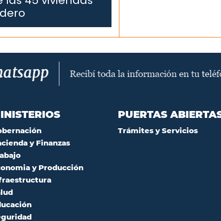
 las 45 viviendas
edero
INISTERIOS
PUERTAS ABIERTA
obernación
Trámites y Servicios
cienda y Finanzas
abajo
onomia y Producción
fraestructura
lud
ucación
guridad