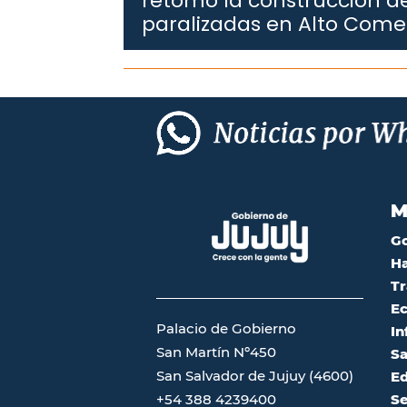
retomó la construcción de
paralizadas en Alto Com
M
G
Ha
Tr
Ec
Palacio de Gobierno
In
San Martín Nº450
Sa
San Salvador de Jujuy (4600)
Ed
Se
+54 388 4239400