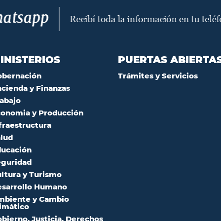
INISTERIOS
PUERTAS ABIERTA
obernación
Trámites y Servicios
cienda y Finanzas
abajo
onomia y Producción
fraestructura
lud
ucación
guridad
ltura y Turismo
sarrollo Humano
mbiente y Cambio
imático
bierno, Justicia, Derechos