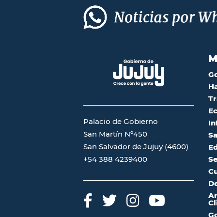
M
G
Ha
Tr
Ec
Palacio de Gobierno
In
San Martín Nº450
Sa
San Salvador de Jujuy (4600)
Ed
Se
+54 388 4239400
Cu
De
A
Cl
Go