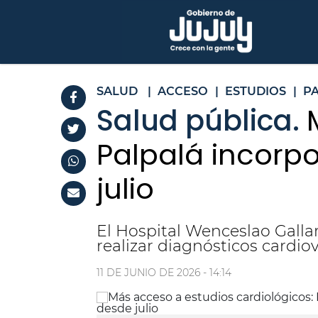
SALUD
|
ACCESO
|
ESTUDIOS
|
P
Salud pública.
Palpalá incorp
julio
El Hospital Wenceslao Galla
realizar diagnósticos cardio
11 DE JUNIO DE 2026 - 14:14