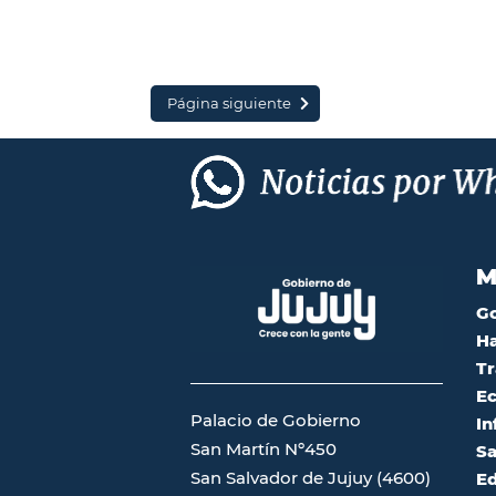
Página siguiente
M
G
Ha
Tr
Ec
Palacio de Gobierno
In
San Martín Nº450
Sa
San Salvador de Jujuy (4600)
Ed