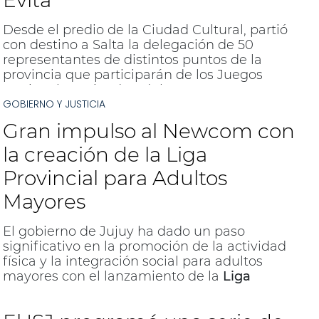
Evita
Desde el predio de la Ciudad Cultural, partió
con destino a Salta la delegación de 50
representantes de distintos puntos de la
provincia que participarán de los Juegos
Nacionales Evita de Adultos Mayores, a
GOBIERNO Y JUSTICIA
realizarse del 2 al 5 de septiembre.
Gran impulso al Newcom con
la creación de la Liga
Provincial para Adultos
Mayores
El gobierno de Jujuy ha dado un paso
significativo en la promoción de la actividad
física y la integración social para adultos
mayores con el lanzamiento de la
Liga
Provincial de Newcom
. El secretario de
Deportes, Luis Calvetti, encabezó la