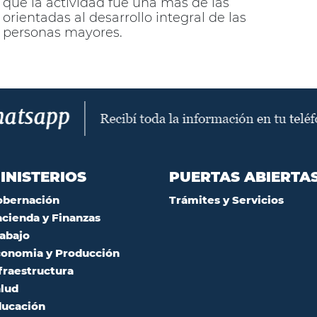
que la actividad fue una más de las
orientadas al desarrollo integral de las
personas mayores.
INISTERIOS
PUERTAS ABIERTA
obernación
Trámites y Servicios
cienda y Finanzas
abajo
onomia y Producción
fraestructura
lud
ucación