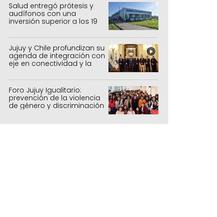
forestal
Salud entregó prótesis y
audífonos con una
inversión superior a los 19
millones de pesos
Jujuy y Chile profundizan su
agenda de integración con
eje en conectividad y la
mejora del Paso de Jama
Foro Jujuy Igualitario:
prevención de la violencia
de género y discriminación