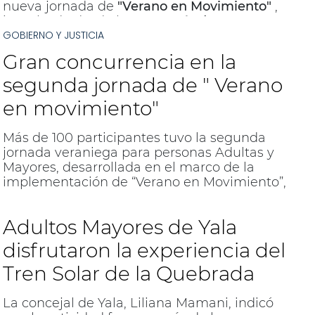
nueva jornada de
"Verano en Movimiento"
,
impulsada desde la
Secretaría de Deportes
GOBIERNO Y JUSTICIA
de la Provincia,
en coordinación con el
Municipio de San Salvador de Jujuy.
Gran concurrencia en la
segunda jornada de " Verano
en movimiento"
Más de 100 participantes tuvo la segunda
jornada veraniega para personas Adultas y
Mayores, desarrollada en el marco de la
implementación de “Verano en Movimiento”,
propuesta que impulsa la actividad física y el
bienestar, en línea con el Plan de Desarrollo
Adultos Mayores de Yala
Deportivo del gobierno provincial y el
acompañamiento del Municipio de San
disfrutaron la experiencia del
Salvador de Jujuy.
Tren Solar de la Quebrada
La concejal de Yala, Liliana Mamani, indicó