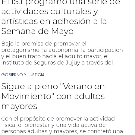
El ISJ programó una serie de
presentación de esta iniciativa, que busca
organizar y expandir la práctica de esta
actividades culturales y
modalidad de vóley adaptado en todo el
artísticas en adhesión a la
territorio jujeño.
Semana de Mayo
Bajo la premisa de promover el
protagonismo, la autonomía, la participación
y el buen trato hacia el adulto mayor, el
Instituto de Seguros de Jujuy a través del
área de Promoción de la Salud diagramo una
GOBIERNO Y JUSTICIA
serie de actividades en el marco de la
Semana de Mayo, que incluyen el reparto de
Sigue a pleno "Verano en
escarapelas, presentaciones artísticas y taller
de nutrición en nuestra ciudad y en Palpalá.
Movimiento" con adultos
mayores
Con el propósito de promover la actividad
física, el bienestar y una vida activa de
personas adultas y mayores, se concretó una