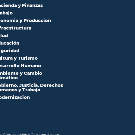
cienda y Finanzas
abajo
onomia y Producción
fraestructura
lud
ucación
guridad
ltura y Turismo
sarrollo Humano
mbiente y Cambio
imático
bierno, Justicia, Derechos
manos y Trabajo
dernizacion
 de Comunicación y Gobierno Abierto