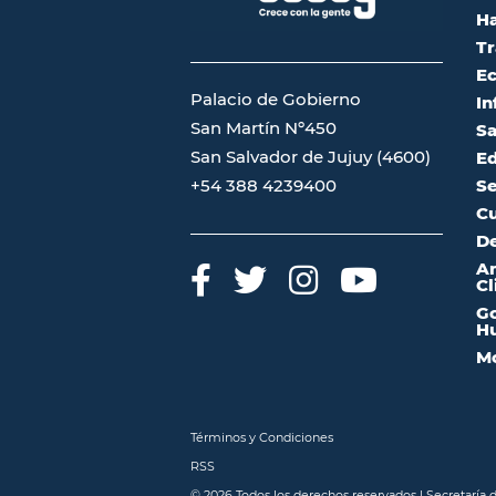
Ha
Tr
Ec
Palacio de Gobierno
In
San Martín Nº450
Sa
San Salvador de Jujuy (4600)
Ed
Se
+54 388 4239400
Cu
De
A
Cl
Go
Hu
Mo
Términos y Condiciones
RSS
© 2026 Todos los derechos reservados | Secretaría