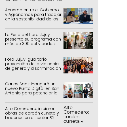
Acuerdo entre el Gobierno
y Agrónomos para trabajar
en la sostenibilidad de los
sistemas productivos
agrícolas, pecuarios y
forestal
La Feria del Libro Jujuy
presenta su programa con
más de 300 actividades
para todas las edades
Foro Jujuy Igualitario:
prevención de la violencia
de género y discriminación
Carlos Sadir inauguró un
nuevo Punto Digital en San
Antonio para potenciar la
inclusión tecnológica
Alto Comedero: iniciaron
obras de cordón cuneta y
badenes en el sector B2