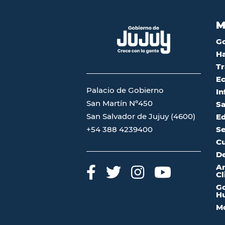
M
G
Ha
Tr
Ec
Palacio de Gobierno
In
San Martín Nº450
Sa
San Salvador de Jujuy (4600)
Ed
Se
+54 388 4239400
Cu
De
A
Cl
Go
Hu
Mo