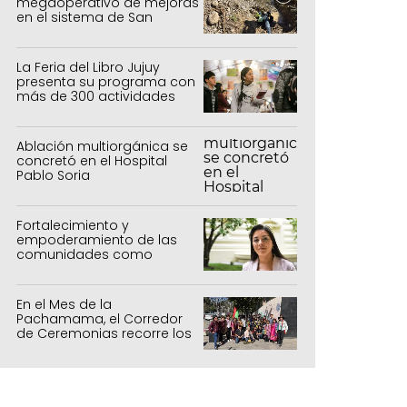
megaoperativo de mejoras
en el sistema de San
Salvador y Alto Comedero
La Feria del Libro Jujuy
presenta su programa con
más de 300 actividades
para todas las edades
Ablación multiorgánica se
concretó en el Hospital
Pablo Soria
Fortalecimiento y
empoderamiento de las
comunidades como
política de estado
En el Mes de la
Pachamama, el Corredor
de Ceremonias recorre los
centros culturales de la
capital