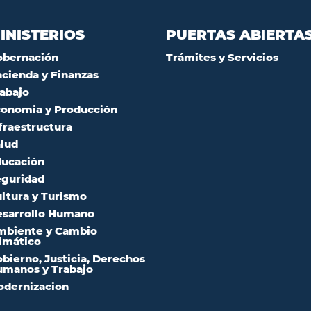
INISTERIOS
PUERTAS ABIERTA
obernación
Trámites y Servicios
cienda y Finanzas
abajo
onomia y Producción
fraestructura
lud
ucación
guridad
ltura y Turismo
sarrollo Humano
mbiente y Cambio
imático
bierno, Justicia, Derechos
manos y Trabajo
dernizacion