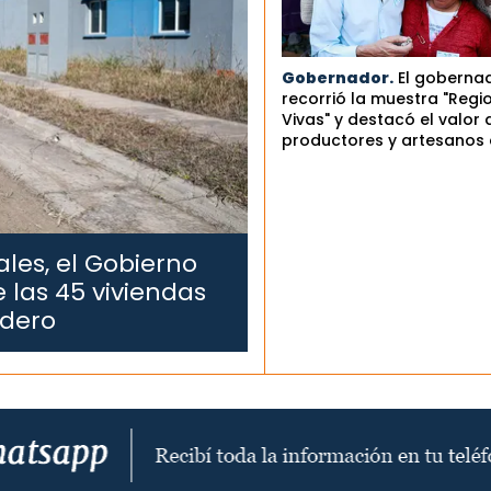
Gobernador.
El goberna
recorrió la muestra "Regi
Vivas" y destacó el valor 
productores y artesanos 
les, el Gobierno
 las 45 viviendas
edero