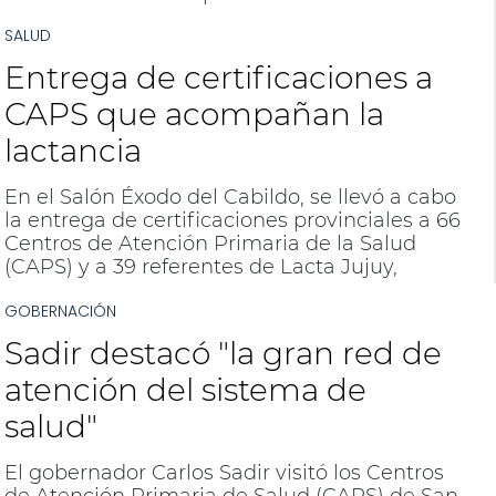
SALUD
Entrega de certificaciones a
CAPS que acompañan la
lactancia
En el Salón Éxodo del Cabildo, se llevó a cabo
la entrega de certificaciones provinciales a 66
Centros de Atención Primaria de la Salud
(CAPS) y a 39 referentes de Lacta Jujuy,
estrategia destinada a promover y
GOBERNACIÓN
acompañar la lactancia materna en todo el
territorio. En total, 452 trabajadores de la
Sadir destacó "la gran red de
salud aprobaron la instancia formativa,
consolidando el compromiso institucional
atención del sistema de
con el fortalecimiento de la lactancia y la
salud"
crianza respetuosa.
El gobernador Carlos Sadir visitó los Centros