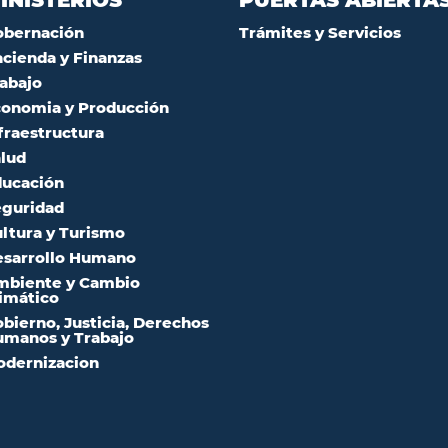
obernación
Trámites y Servicios
cienda y Finanzas
abajo
onomia y Producción
fraestructura
lud
ucación
guridad
ltura y Turismo
sarrollo Humano
mbiente y Cambio
imático
bierno, Justicia, Derechos
manos y Trabajo
dernizacion