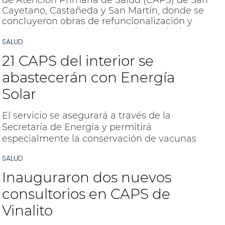
de Atención Primaria de Salud (CAPS) de San
Cayetano, Castañeda y San Martín, donde se
concluyeron obras de refuncionalización y
reequipamiento. El Mandatario provincial
SALUD
corroboró, en terreno, el trabajo preventivo y
de atención a pacientes con dengue.
21 CAPS del interior se
Además, la provincia busca ampliar los
servicios de atención en los centros.
abastecerán con Energía
Solar
El servicio se asegurará a través de la
Secretaría de Energía y permitirá
especialmente la conservación de vacunas
SALUD
Inauguraron dos nuevos
consultorios en CAPS de
Vinalito