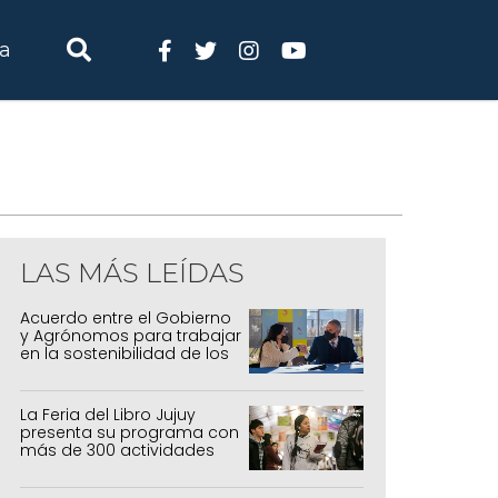
ia
LAS MÁS LEÍDAS
Acuerdo entre el Gobierno
y Agrónomos para trabajar
en la sostenibilidad de los
sistemas productivos
agrícolas, pecuarios y
forestal
La Feria del Libro Jujuy
presenta su programa con
más de 300 actividades
para todas las edades