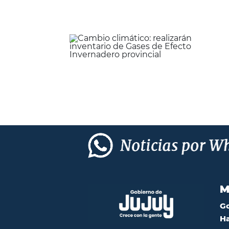
M
G
Ha