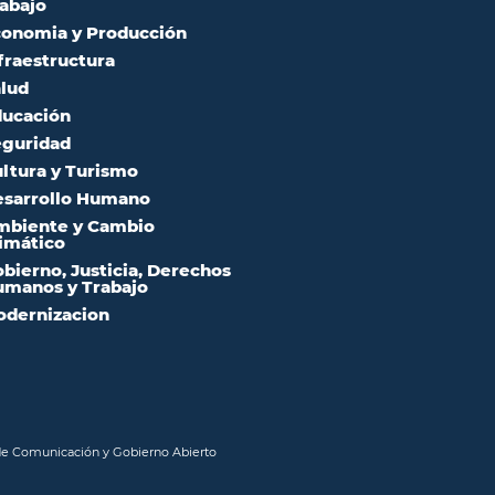
abajo
onomia y Producción
fraestructura
lud
ucación
guridad
ltura y Turismo
sarrollo Humano
mbiente y Cambio
imático
bierno, Justicia, Derechos
manos y Trabajo
dernizacion
 de Comunicación y Gobierno Abierto