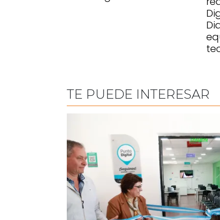
re
Di
Di
eq
te
TE PUEDE INTERESAR