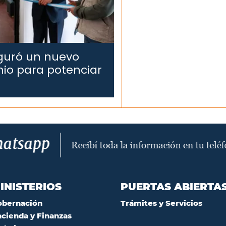
uguró un nuevo
nio para potenciar
INISTERIOS
PUERTAS ABIERTA
obernación
Trámites y Servicios
cienda y Finanzas