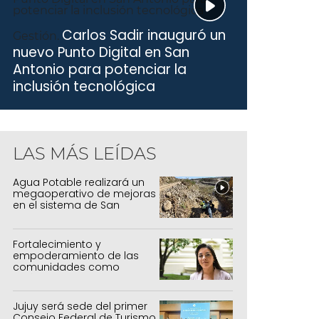
Carlos Sadir inauguró un
Gestión.
nuevo Punto Digital en San
Antonio para potenciar la
inclusión tecnológica
LAS MÁS LEÍDAS
Agua Potable realizará un
megaoperativo de mejoras
en el sistema de San
Salvador y Alto Comedero
Fortalecimiento y
empoderamiento de las
comunidades como
política de estado
Jujuy será sede del primer
Consejo Federal de Turismo