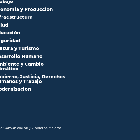
abajo
onomia y Producción
fraestructura
lud
ucación
guridad
ltura y Turismo
sarrollo Humano
mbiente y Cambio
imático
bierno, Justicia, Derechos
manos y Trabajo
dernizacion
 de Comunicación y Gobierno Abierto