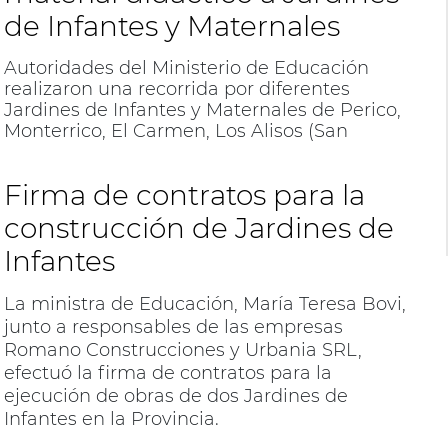
de Infantes y Maternales
Autoridades del Ministerio de Educación
realizaron una recorrida por diferentes
Jardines de Infantes y Maternales de Perico,
Monterrico, El Carmen, Los Alisos (San
Antonio), Alto Comedero y Palpalá, donde
dialogaron con directivos y maestros, a la vez
Firma de contratos para la
que supervisaron la entrega de material
didáctico para el Ciclo Lectivo que se
construcción de Jardines de
inaugura el lunes.
Infantes
La ministra de Educación, María Teresa Bovi,
junto a responsables de las empresas
Romano Construcciones y Urbania SRL,
efectuó la firma de contratos para la
ejecución de obras de dos Jardines de
Infantes en la Provincia.