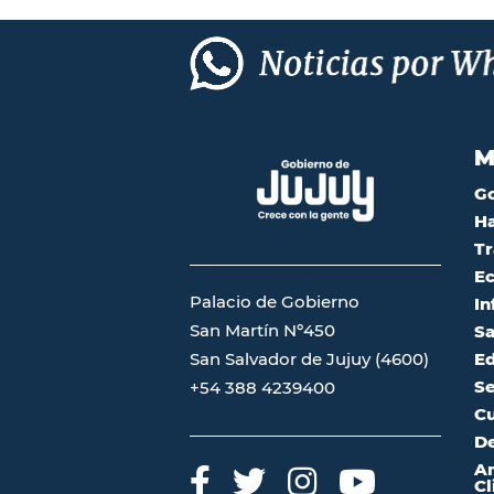
M
G
Ha
Tr
Ec
Palacio de Gobierno
In
San Martín Nº450
Sa
San Salvador de Jujuy (4600)
Ed
Se
+54 388 4239400
Cu
De
A
Cl