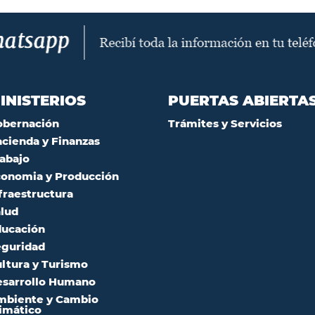
INISTERIOS
PUERTAS ABIERTA
obernación
Trámites y Servicios
cienda y Finanzas
abajo
onomia y Producción
fraestructura
lud
ucación
guridad
ltura y Turismo
sarrollo Humano
mbiente y Cambio
imático