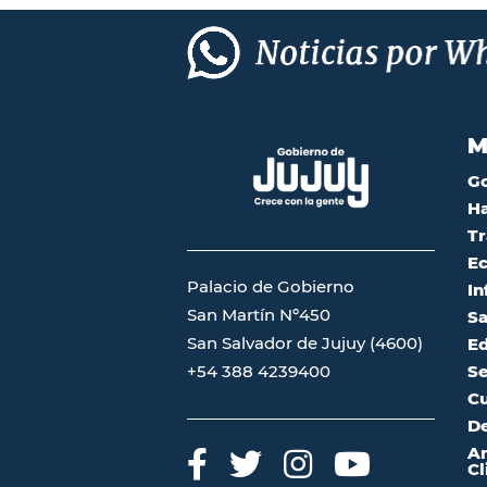
M
G
Ha
Tr
Ec
Palacio de Gobierno
In
San Martín Nº450
Sa
San Salvador de Jujuy (4600)
Ed
Se
+54 388 4239400
Cu
De
A
Cl