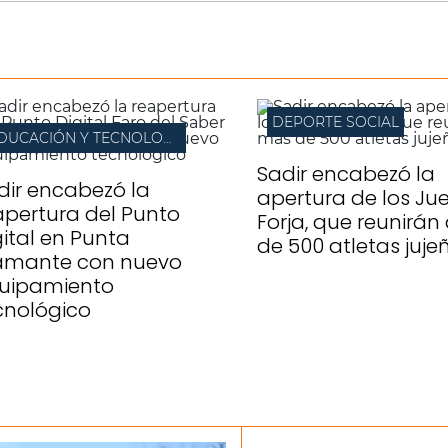
DEPORTE SOCIAL
EDUCACIÓN Y TECNOLOGÍA
Sadir encabezó la
dir encabezó la
apertura de los Ju
apertura del Punto
Forja, que reunirá
gital en Punta
de 500 atletas juje
amante con nuevo
uipamiento
cnológico