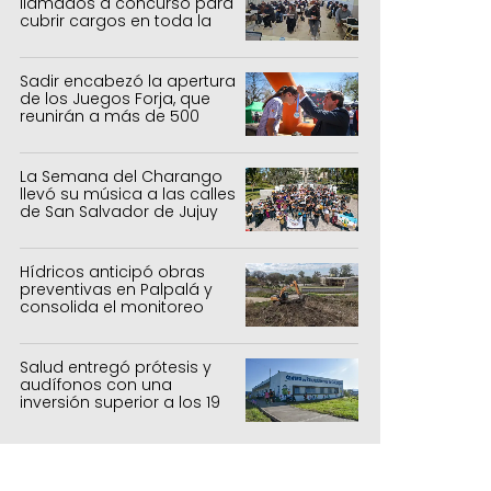
llamados a concurso para
cubrir cargos en toda la
provincia
Sadir encabezó la apertura
de los Juegos Forja, que
reunirán a más de 500
atletas jujeños
La Semana del Charango
llevó su música a las calles
de San Salvador de Jujuy
Hídricos anticipó obras
preventivas en Palpalá y
consolida el monitoreo
para la temporada estival
Salud entregó prótesis y
audífonos con una
inversión superior a los 19
millones de pesos