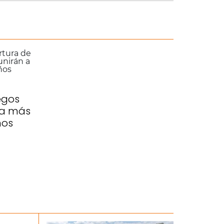
egos
n a más
ños