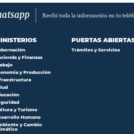
INISTERIOS
PUERTAS ABIERTA
obernación
Trámites y Servicios
cienda y Finanzas
abajo
onomia y Producción
fraestructura
lud
ucación
guridad
ltura y Turismo
sarrollo Humano
mbiente y Cambio
imático