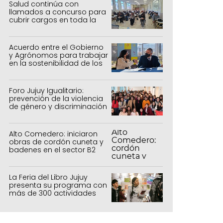
Salud continúa con
llamados a concurso para
cubrir cargos en toda la
provincia
Acuerdo entre el Gobierno
y Agrónomos para trabajar
en la sostenibilidad de los
sistemas productivos
agrícolas, pecuarios y
forestal
Foro Jujuy Igualitario:
prevención de la violencia
de género y discriminación
Alto Comedero: iniciaron
obras de cordón cuneta y
badenes en el sector B2
La Feria del Libro Jujuy
presenta su programa con
más de 300 actividades
para todas las edades