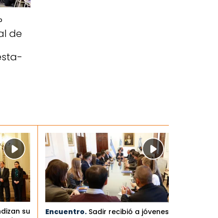
°
al de
esta-
ndizan su
Encuentro.
Sadir recibió a jóvenes