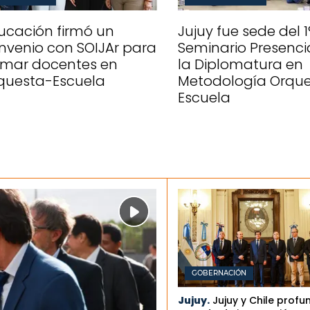
ucación firmó un
Jujuy fue sede del 1
nvenio con SOIJAr para
Seminario Presenci
rmar docentes en
la Diplomatura en
questa-Escuela
Metodología Orqu
Escuela
GOBERNACIÓN
Jujuy.
Jujuy y Chile profu