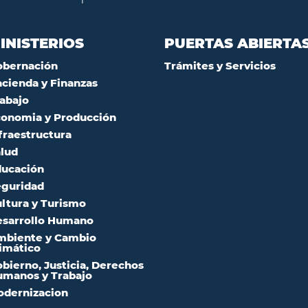
INISTERIOS
PUERTAS ABIERTA
obernación
Trámites y Servicios
cienda y Finanzas
abajo
onomia y Producción
fraestructura
lud
ucación
guridad
ltura y Turismo
sarrollo Humano
mbiente y Cambio
imático
bierno, Justicia, Derechos
manos y Trabajo
dernizacion