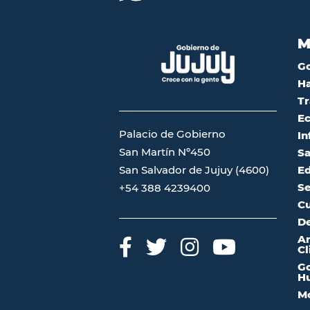
M
G
Ha
Tr
Ec
Palacio de Gobierno
In
San Martín Nº450
Sa
San Salvador de Jujuy (4600)
Ed
Se
+54 388 4239400
Cu
De
A
Cl
Go
Hu
Mo