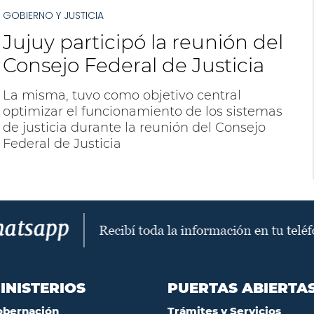
políticas comunes en materia judicial y
GOBIERNO Y JUSTICIA
penitenciaria.
Jujuy participó la reunión del
Consejo Federal de Justicia
La misma, tuvo como objetivo central
optimizar el funcionamiento de los sistemas
de justicia durante la reunión del Consejo
Federal de Justicia
INISTERIOS
PUERTAS ABIERTA
obernación
Trámites y Servicios