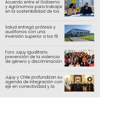
Acuerdo entre el Gobierno
y Agrónomos para trabajar
en la sostenibilidad de los
sistemas productivos
agrícolas, pecuarios y
forestal
Salud entregó prótesis y
audífonos con una
inversión superior a los 19
millones de pesos
Foro Jujuy Igualitario:
prevención de la violencia
de género y discriminación
Jujuy y Chile profundizan su
agenda de integración con
eje en conectividad y la
mejora del Paso de Jama