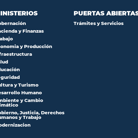
INISTERIOS
PUERTAS ABIERTA
obernación
Trámites y Servicios
cienda y Finanzas
abajo
onomia y Producción
fraestructura
lud
ucación
guridad
ltura y Turismo
sarrollo Humano
mbiente y Cambio
imático
bierno, Justicia, Derechos
manos y Trabajo
dernizacion