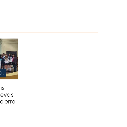
EMBAJADARAS DE MIS DERECHOS
is
uevas
cierre