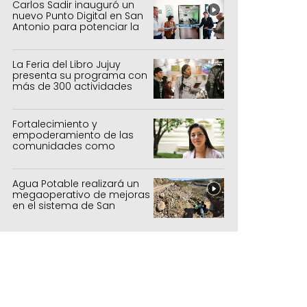
forestal
Carlos Sadir inauguró un
nuevo Punto Digital en San
Antonio para potenciar la
inclusión tecnológica
La Feria del Libro Jujuy
presenta su programa con
más de 300 actividades
para todas las edades
Fortalecimiento y
empoderamiento de las
comunidades como
política de estado
Agua Potable realizará un
megaoperativo de mejoras
en el sistema de San
Salvador y Alto Comedero