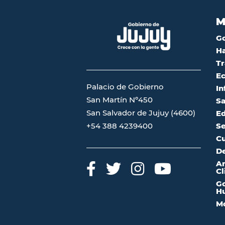
M
G
Ha
Tr
Ec
Palacio de Gobierno
In
San Martín Nº450
Sa
San Salvador de Jujuy (4600)
Ed
Se
+54 388 4239400
Cu
De
A
Cl
Go
Hu
Mo