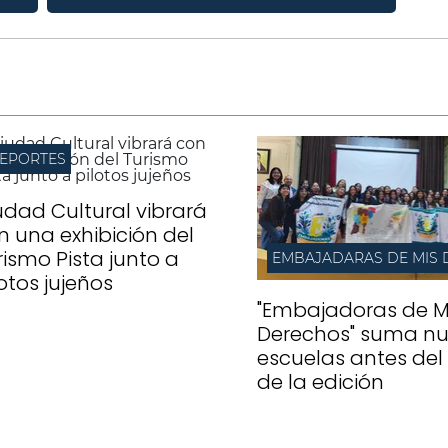
EPORTES
udad Cultural vibrará
n una exhibición del
rismo Pista junto a
lotos jujeños
"Embajadoras de M
Derechos" suma n
escuelas antes del 
de la edición