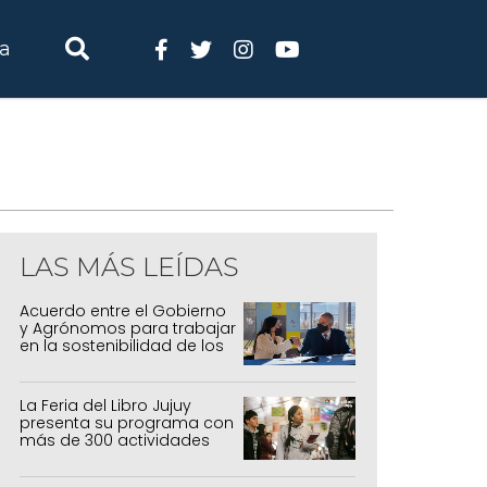
ia
LAS MÁS LEÍDAS
Acuerdo entre el Gobierno
y Agrónomos para trabajar
en la sostenibilidad de los
sistemas productivos
agrícolas, pecuarios y
forestal
La Feria del Libro Jujuy
presenta su programa con
más de 300 actividades
para todas las edades