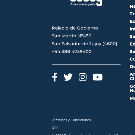
Ha
Tr
Ec
Palacio de Gobierno
In
San Martín Nº450
Sa
San Salvador de Jujuy (4600)
Ed
Se
+54 388 4239400
Cu
De
A
Cl
Go
Hu
Mo
Términos y Condiciones
RSS