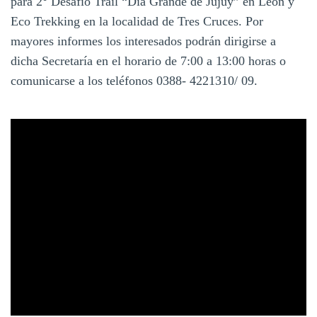
para 2° Desafío Trail “Día Grande de Jujuy” en León y
Eco Trekking en la localidad de Tres Cruces. Por
mayores informes los interesados podrán dirigirse a
dicha Secretaría en el horario de 7:00 a 13:00 horas o
comunicarse a los teléfonos 0388- 4221310/ 09.