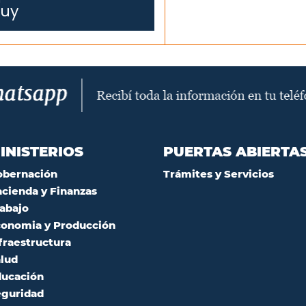
juy
INISTERIOS
PUERTAS ABIERTA
obernación
Trámites y Servicios
cienda y Finanzas
abajo
onomia y Producción
fraestructura
lud
ucación
guridad