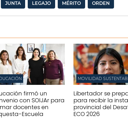
JUNTA
LEGAJO
MÉRITO
ORDEN
DUCACIÓN
MOVILIDAD SUSTENTAB
ucación firmó un
Libertador se prep
nvenio con SOIJAr para
para recibir la inst
rmar docentes en
provincial del Desa
questa-Escuela
ECO 2026