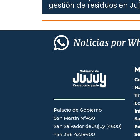
gestión de residuos en Ju
M
G
Ha
Tr
Ec
Palacio de Gobierno
In
San Martín Nº450
Sa
San Salvador de Jujuy (4600)
Ed
Se
+54 388 4239400