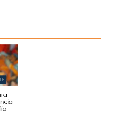
LE
ara
ancia
fío