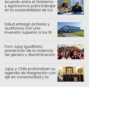
Acuerdo entre el Gobierno
y Agrónomos para trabajar
en la sostenibilidad de los
sistemas productivos
agrícolas, pecuarios y
forestal
Salud entregó prótesis y
audífonos con una
inversión superior a los 19
millones de pesos
Foro Jujuy Igualitario:
prevención de la violencia
de género y discriminación
Jujuy y Chile profundizan su
agenda de integración con
eje en conectividad y la
mejora del Paso de Jama