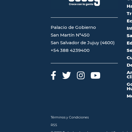
Ha
Tr
Ec
Palacio de Gobierno
In
San Martín Nº450
Sa
San Salvador de Jujuy (4600)
Ed
Se
+54 388 4239400
Cu
De
A
Cl
Go
Hu
Mo
Términos y Condiciones
RSS