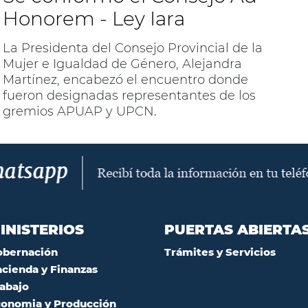
Honorem - Ley Iara
La Presidenta del Consejo Provincial de la
Mujer e Igualdad de Género, Alejandra
Martínez, encabezó el encuentro donde
fueron designadas representantes de los
gremios APUAP y UPCN.
INISTERIOS
PUERTAS ABIERTA
obernación
Trámites y Servicios
cienda y Finanzas
abajo
onomia y Producción