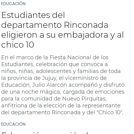
EDUCACIÓN
abierta permitió que 44 candidatos y
candidatas de diferentes localidades de la
Estudiantes del
provincia e instituciones participaran en este
evento inclusivo.
departamento Rinconada
eligieron a su embajadora y al
chico 10
En el marco de la Fiesta Nacional de los
Estudiantes, celebración que convoca a
niños, niñas, adolescentes y familias de toda
la provincia de Jujuy, el viceministro de
Educación, Julio Alarcón acompañó y disfrutó
de una noche mágica, cargada de emociones
para la comunidad de Nuevo Pirquitas,
anfitriona de la elección de la representante
del departamento Rinconada y del "Chico 10".
EDUCACIÓN