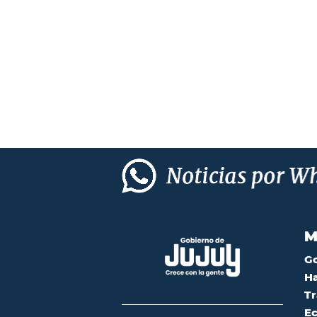
M
G
Ha
Tr
Ec