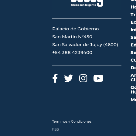
Ha
Tr
Ec
Palacio de Gobierno
In
San Martín Nº450
Sa
San Salvador de Jujuy (4600)
Ed
Se
+54 388 4239400
Cu
De
A
Cl
Go
Hu
Mo
Términos y Condiciones
RSS