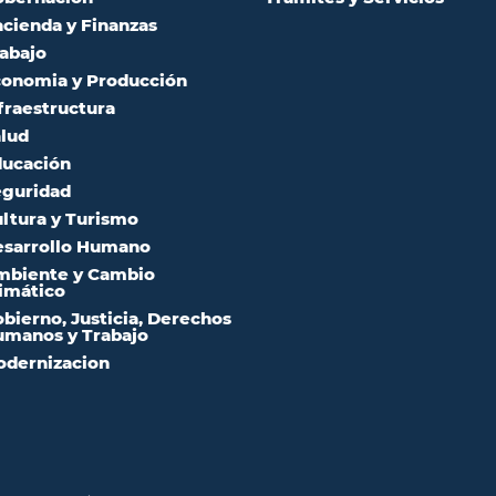
cienda y Finanzas
abajo
onomia y Producción
fraestructura
lud
ucación
guridad
ltura y Turismo
sarrollo Humano
mbiente y Cambio
imático
bierno, Justicia, Derechos
manos y Trabajo
dernizacion