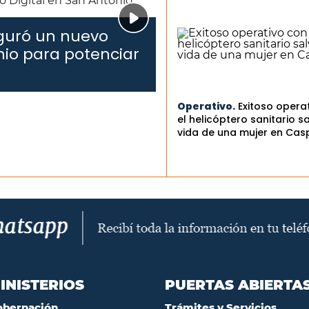
uguró un nuevo
nio para potenciar
Operativo.
Exitoso opera
el helicóptero sanitario sa
vida de una mujer en Cas
INISTERIOS
PUERTAS ABIERTA
obernación
Trámites y Servicios