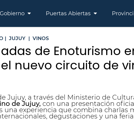
Gobierno
Puertas Abiertas
Provinc
O
|
JUJUY
|
VINOS
rnadas de Enoturismo en
 el nuevo circuito de 
e Jujuy, a través del Ministerio de Cultu
ino de Jujuy
,
con una presentación oficia
 una experiencia que combina charlas m
nternacionales, degustaciones y una feria