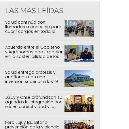
LAS MÁS LEÍDAS
Salud continúa con
llamados a concurso para
cubrir cargos en toda la
provincia
Acuerdo entre el Gobierno
y Agrónomos para trabajar
en la sostenibilidad de los
sistemas productivos
agrícolas, pecuarios y
forestal
Salud entregó prótesis y
audífonos con una
inversión superior a los 19
millones de pesos
Jujuy y Chile profundizan su
agenda de integración con
eje en conectividad y la
mejora del Paso de Jama
Foro Jujuy Igualitario:
prevención de la violencia