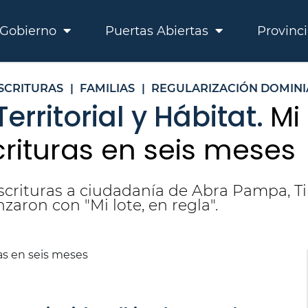
Gobierno
Puertas Abiertas
Provinc
SCRITURAS
|
FAMILIAS
|
REGULARIZACIÓN DOMINI
rritorial y Hábitat.
Mi 
rituras en seis meses
crituras a ciudadanía de Abra Pampa, Til
zaron con "Mi lote, en regla".