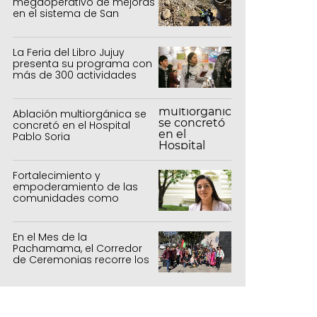
megaoperativo de mejoras
en el sistema de San
Salvador y Alto Comedero
La Feria del Libro Jujuy
presenta su programa con
más de 300 actividades
para todas las edades
Ablación multiorgánica se
concretó en el Hospital
Pablo Soria
Fortalecimiento y
empoderamiento de las
comunidades como
política de estado
En el Mes de la
Pachamama, el Corredor
de Ceremonias recorre los
centros culturales de la
capital