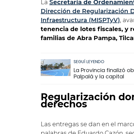
La
S
ecretaría de Ordenamient
Dirección de Regularización 
Infraestructura (MISPTyV)
, av
tenencia de lotes fiscales, 
familias de Abra Pampa, Tilca
SEGUÍ LEYENDO
La Provincia finalizó 
Palpalá y la capital
Regularización do
derechos
Las entregas se dan en el marco
palabras de Eduardo Cazón, sec