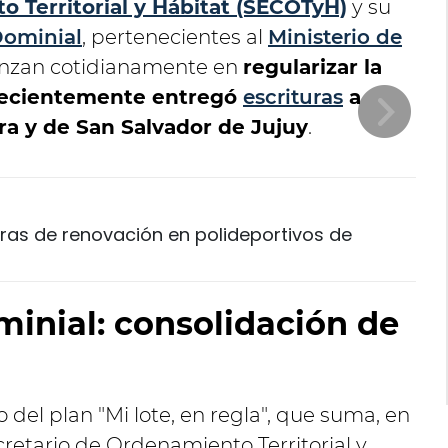
o Territorial y Hábitat (SECOTyH)
y su
Dominial
, pertenecientes al
Ministerio de
anzan cotidianamente en
regularizar la
y recientemente entregó
escrituras
a
ra y de San Salvador de Jujuy
.
obras de renovación en polideportivos de
minial: consolidación de
 del plan "Mi lote, en regla", que suma, en
retario de Ordenamiento Territorial y