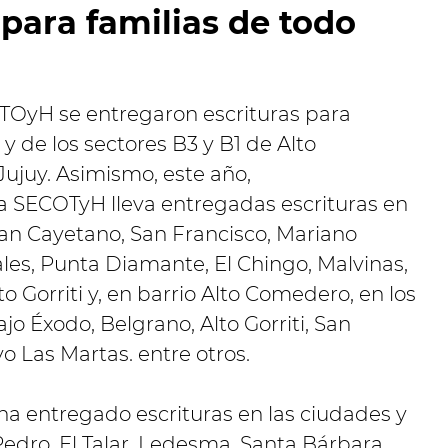
: para familias de todo
ECTOyH se entregaron escrituras para
y de los sectores B3 y B1 de Alto
ujuy. Asimismo, este año,
a SECOTyH lleva entregadas escrituras en
San Cayetano, San Francisco, Mariano
es, Punta Diamante, El Chingo, Malvinas,
lto Gorriti y, en barrio Alto Comedero, en los
jo Éxodo, Belgrano, Alto Gorriti, San
oyo Las Martas. entre otros.
a" ha entregado escrituras en las ciudades y
edro, El Talar, Ledesma, Santa Bárbara,